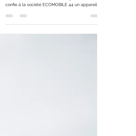
confie à la société ECOMOBILE 44 un appareil
en vue d’un diagnostic et/ou d’une réparation. Le
client reconnaît avoir été informé des risques
inhérents à toute intervention technique. État de
l’appareil Le client déclare que l’appareil confié
est en état de fonctionnement [ou précise la
panne]. Il reconnaît que certaines pannes
peuvent être évolutives et non visibles lors du
dépôt. Sauvegarde des