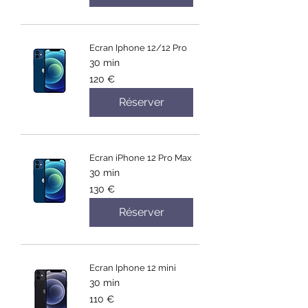
Ecran Iphone 12/12 Pro
30 min
120
120 €
euros
Réserver
Ecran iPhone 12 Pro Max
30 min
130
130 €
euros
Réserver
Ecran Iphone 12 mini
30 min
110
110 €
euros