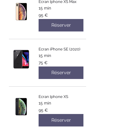
Ecran Iphone XS Max
15 min
95
95 €
euros
Réserver
Ecran iPhone SE (2020)
15 min
75
75 €
euros
Réserver
Ecran Iphone XS
15 min
95
95 €
euros
Réserver