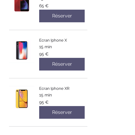
65
65 €
euros
Réserver
Ecran Iphone X
15 min
95
95 €
euros
Réserver
Ecran Iphone XR
15 min
95
95 €
euros
Réserver