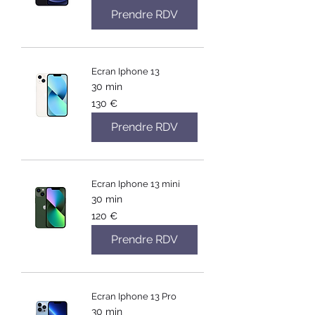
Prendre RDV
Ecran Iphone 13
30 min
130
130 €
euros
Prendre RDV
Ecran Iphone 13 mini
30 min
120
120 €
euros
Prendre RDV
Ecran Iphone 13 Pro
30 min