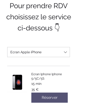
Pour prendre RDV
choisissez le service
ci-dessous
👇
Ecran Apple iPhone
Ecran Iphone Iphone
5/5C/5S
15 min
35
35 €
euros
Réserver