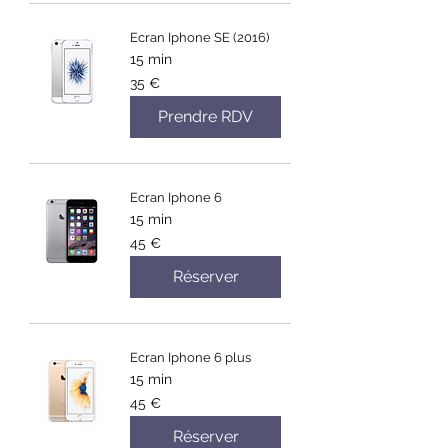
Ecran Iphone SE (2016)
15 min
35
35 €
euros
Prendre RDV
Ecran Iphone 6
15 min
45
45 €
euros
Réserver
Ecran Iphone 6 plus
15 min
45
45 €
euros
Réserver