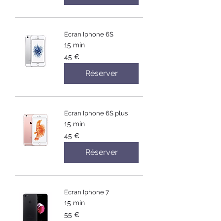
Ecran Iphone 6S
15 min
45
45 €
euros
Réserver
Ecran Iphone 6S plus
15 min
45
45 €
euros
Réserver
Ecran Iphone 7
15 min
55
55 €
euros