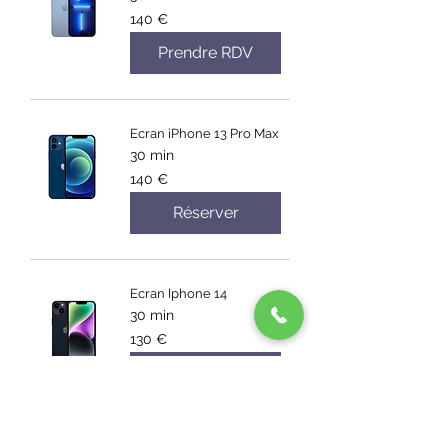
140
140 €
euros
Prendre RDV
Ecran iPhone 13 Pro Max
30 min
140
140 €
euros
Réserver
Ecran Iphone 14
30 min
130
130 €
euros
Prendre RDV