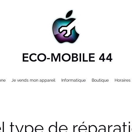
ECO-MOBILE 44
one
Je vends mon appareil
Informatique
Boutique
Horaires
l type de réparati