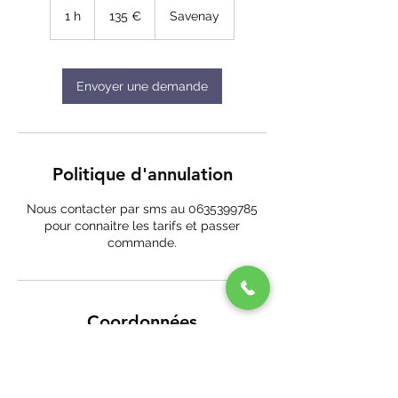
euros
1 h
1
135 €
Savenay
Envoyer une demande
Politique d'annulation
Nous contacter par sms au 0635399785
pour connaitre les tarifs et passer
commande.
Coordonnées
Eco-Mobile 44, Aristide Briand, Savenay,
France
+ 06 35 39 97 85