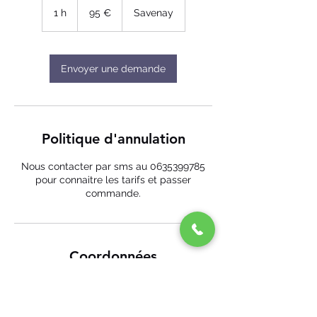
euros
1 h
1
95 €
Savenay
Envoyer une demande
Politique d'annulation
Nous contacter par sms au 0635399785
pour connaitre les tarifs et passer
commande.
Coordonnées
Eco-Mobile 44, Aristide Briand, Savenay,
France
+ 06 35 39 97 85