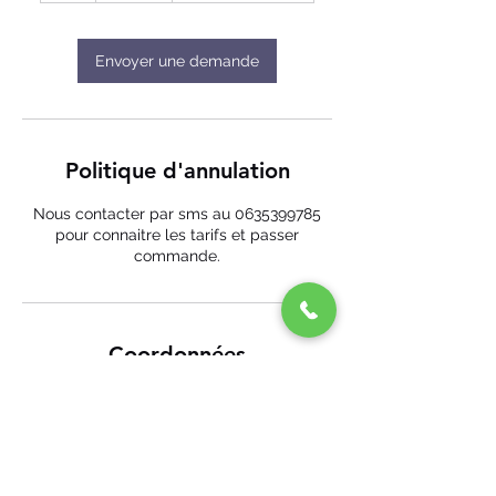
Envoyer une demande
Politique d'annulation
Nous contacter par sms au 0635399785
pour connaitre les tarifs et passer
commande.
Coordonnées
29 Aristide Briand, Savenay, France
+ 06 35 39 97 85
ecomobile44@gmail.com