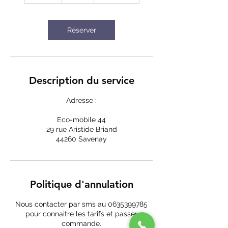
m
i
n
Réserver
Description du service
Adresse :
Eco-mobile 44
29 rue Aristide Briand
44260 Savenay
Politique d'annulation
Nous contacter par sms au 0635399785
pour connaitre les tarifs et passer
commande.