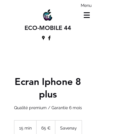
Menu
ECO-MOBILE 44
Ecran Iphone 8
plus
Qualité premium / Garantie 6 mois
65
euros
15 min
1
65 €
Savenay
5