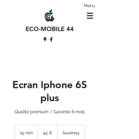
Menu
ECO-MOBILE 44
Ecran Iphone 6S
plus
Qualité premium / Garantie 6 mois
45
euros
15 min
1
45 €
Savenay
5