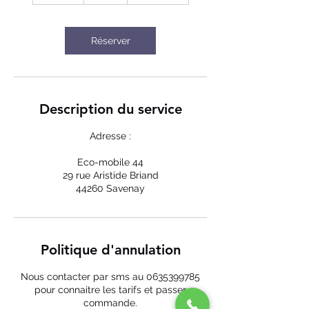
m
i
n
Réserver
Description du service
Adresse :
Eco-mobile 44
29 rue Aristide Briand
44260 Savenay
Politique d'annulation
Nous contacter par sms au 0635399785
pour connaitre les tarifs et passer
commande.