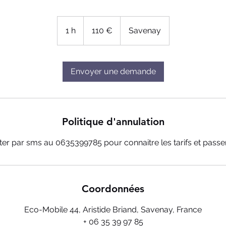
110
euros
1 h
1
110 €
Savenay
Envoyer une demande
Politique d'annulation
er par sms au 0635399785 pour connaitre les tarifs et pas
Coordonnées
Eco-Mobile 44, Aristide Briand, Savenay, France
+ 06 35 39 97 85