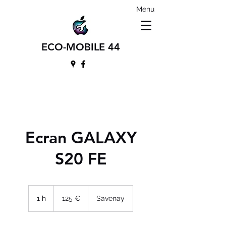
Menu
ECO-MOBILE 44
Ecran GALAXY
S20 FE
125
euros
1 h
1
125 €
Savenay