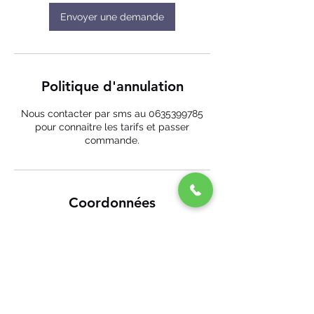
Envoyer une demande
Politique d'annulation
Nous contacter par sms au 0635399785
pour connaitre les tarifs et passer
commande.
Coordonnées
Eco-Mobile 44, Aristide Briand, Savenay,
France
+ 06 35 39 97 85
ecomobile44@gmail.com