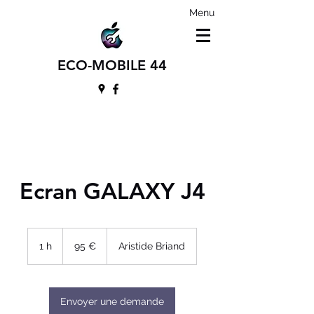
Menu
ECO-MOBILE 44
Ecran GALAXY J4
95
euros
1 h
1
95 €
Aristide Briand
Envoyer une demande