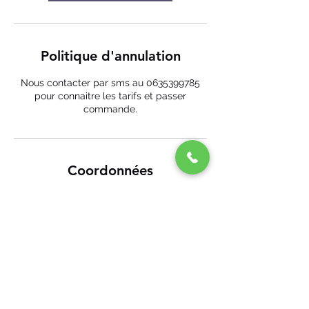
Politique d'annulation
Nous contacter par sms au 0635399785
pour connaitre les tarifs et passer
commande.
Coordonnées
29 Aristide Briand, Savenay, France
+ 06 35 39 97 85
ecomobile44@gmail.com
29 Aristide Briand, Savenay, France