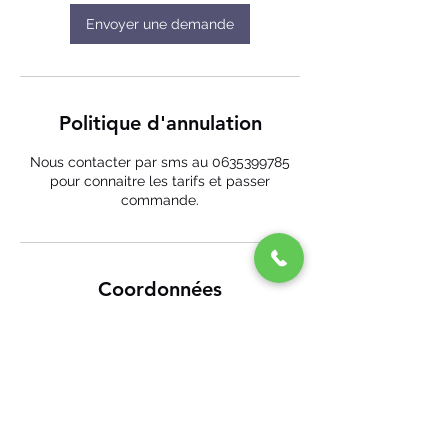
Envoyer une demande
Politique d'annulation
Nous contacter par sms au 0635399785
pour connaitre les tarifs et passer
commande.
Coordonnées
29 Aristide Briand, Savenay, France
+ 06 35 39 97 85
ecomobile44@gmail.com