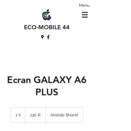
Menu
ECO-MOBILE 44
Ecran GALAXY A6
PLUS
130
euros
1 h
1
130 €
Aristide Briand