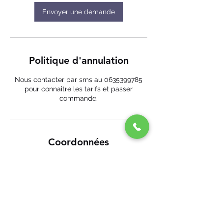
Envoyer une demande
Politique d'annulation
Nous contacter par sms au 0635399785
pour connaitre les tarifs et passer
commande.
Coordonnées
29 Aristide Briand, Savenay, France
+ 06 35 39 97 85
ecomobile44@gmail.com