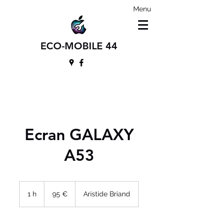
Menu
ECO-MOBILE 44
Ecran GALAXY
A53
95
euros
1 h
1
95 €
Aristide Briand