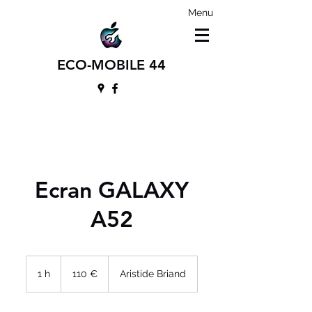
Menu
ECO-MOBILE 44
Ecran GALAXY
A52
110
euros
1 h
1
110 €
Aristide Briand