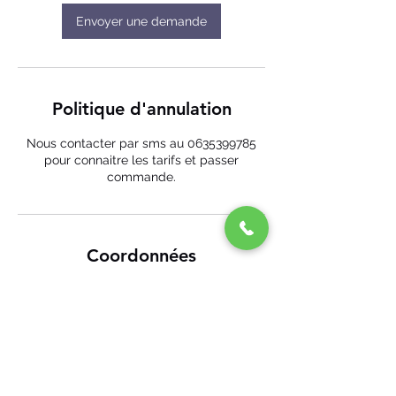
Envoyer une demande
Politique d'annulation
Nous contacter par sms au 0635399785
pour connaitre les tarifs et passer
commande.
Coordonnées
29 Aristide Briand, Savenay, France
+ 06 35 39 97 85
ecomobile44@gmail.com