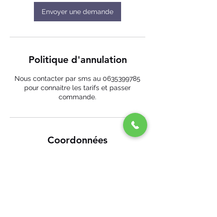
Envoyer une demande
Politique d'annulation
Nous contacter par sms au 0635399785
pour connaitre les tarifs et passer
commande.
Coordonnées
29 Aristide Briand, Savenay, France
+ 06 35 39 97 85
ecomobile44@gmail.com