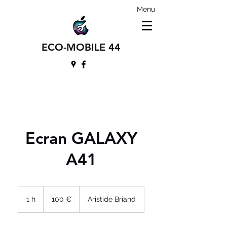
Menu
ECO-MOBILE 44
Ecran GALAXY
A41
100
euros
1 h
1
100 €
Aristide Briand