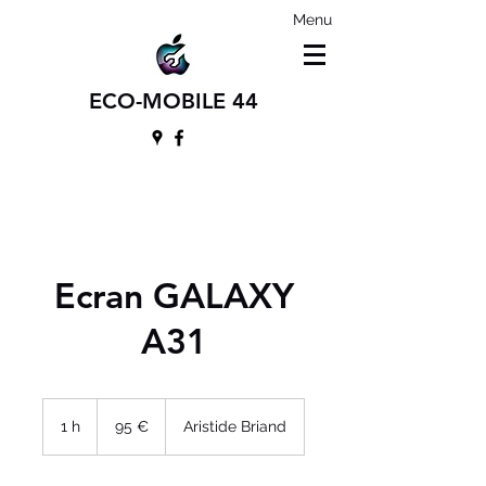
Menu
ECO-MOBILE 44
Ecran GALAXY
A31
95
euros
1 h
1
95 €
Aristide Briand