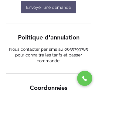
Envoyer une demande
Politique d'annulation
Nous contacter par sms au 0635399785
pour connaitre les tarifs et passer
commande.
Coordonnées
29 Aristide Briand, Savenay, France
+ 06 35 39 97 85
ecomobile44@gmail.com