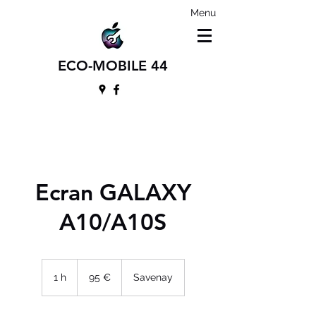
Menu
ECO-MOBILE 44
Ecran GALAXY
A10/A10S
95
euros
1 h
1
95 €
Savenay