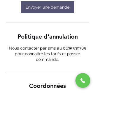
Envoyer une demande
Politique d'annulation
Nous contacter par sms au 0635399785
pour connaitre les tarifs et passer
commande.
Coordonnées
Eco-Mobile 44, Aristide Briand, Savenay,
France
+ 06 35 39 97 85
ecomobile44@gmail.com