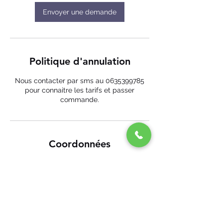
Envoyer une demande
Politique d'annulation
Nous contacter par sms au 0635399785
pour connaitre les tarifs et passer
commande.
Coordonnées
Eco-Mobile 44, Aristide Briand, Savenay,
France
+ 06 35 39 97 85
ecomobile44@gmail.com