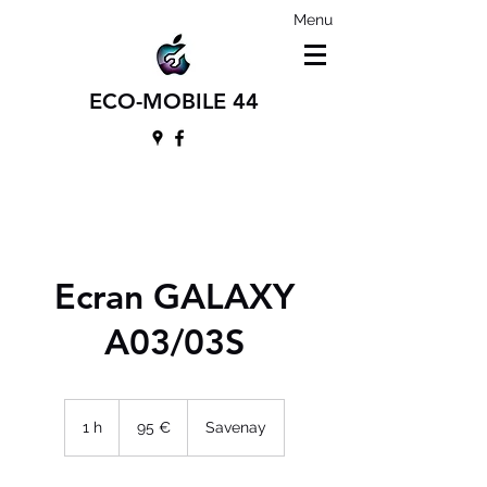
Menu
ECO-MOBILE 44
Ecran GALAXY
A03/03S
95
euros
1 h
1
95 €
Savenay