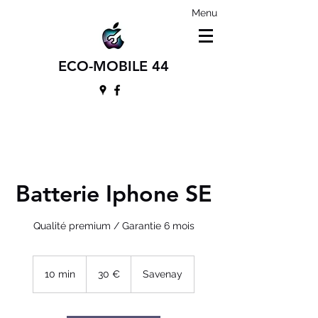
Menu
ECO-MOBILE 44
Batterie Iphone SE
Qualité premium / Garantie 6 mois
30
euros
10 min
1
30 €
Savenay
0
m
i