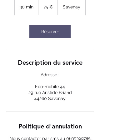
75
euros
30 min
3
75 €
Savenay
0
m
i
n
Réserver
Description du service
Adresse :
Eco-mobile 44
29 rue Aristide Briand
44260 Savenay
Politique d'annulation
Nous contacter par sms au 0635399785