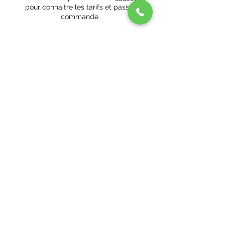
pour connaitre les tarifs et passer
commande.
Coordonnées
Eco-Mobile 44, Aristide Briand, Savenay,
France
+ 06 35 39 97 85
ecomobile44@gmail.com
29 Aristide Briand, Savenay, France
ecomobile44@gmail.com
CGV