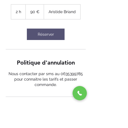
90
euros
2 h
2
90 €
Aristide Briand
h
Réserver
Politique d'annulation
Nous contacter par sms au 0635399785
pour connaitre les tarifs et passer
commande.
Coordonnées
29 Aristide Briand, Savenay, France
+ 06 35 39 97 85